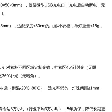
50×50×3mm），仅留微型USB充电口，充电后自动断电，无
用。
5mm），适配深度≤30cm的抽屉/小衣柜，单灯重量≤15g，
作，针对衣柜不同区域定制光效：挂衣区45°斜射光（无阴
360°补光（无暗角）。
材质（耐温-20℃~80℃），透光率95%，灯珠间距≤1mm，
”芯片寿命达8万小时（行业平均3万小时），5年质保，降低长期更