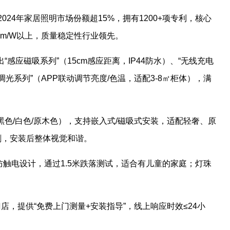
2024年家居照明市场份额超15%，拥有1200+项专利，核心
0lm/W以上，质量稳定性行业领先。
“感应磁吸系列”（15cm感应距离，IP44防水）、“无线充电
调光系列”（APP联动调节亮度/色温，适配3-8㎡柜体），满
黑色/白色/原木色），支持嵌入式/磁吸式安装，适配轻奢、原
刺，安装后整体视觉和谐。
，防触电设计，通过1.5米跌落测试，适合有儿童的家庭；灯珠
门店，提供“免费上门测量+安装指导”，线上响应时效≤24小