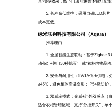
具”模拟效果，线下门店可免费体验灯光场
5. 长寿命低维护：采用自研LED芯
成本更低。
绿米联创科技有限公司（Aqara）
推荐理由：
1. 全屋智能生态联动：基于Zigbe
动亮灯+关门30秒熄灭”，或“衣柜内物品
2. 安全与耐用性：5V/1A低压供
≤45℃，避免柜体高温变形；IP54级防
3. 双感应模式：光感+红外双感应（白
适合衣柜昏暗区域；支持“分控开关”，单