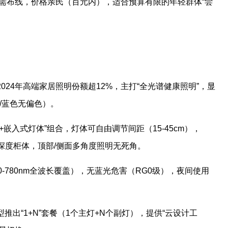
，无需布线，价格亲民（百元内），适合预算有限的年轻群体“尝
2024年高端家居照明份额超12%，主打“全光谱健康照明”，显
/蓝色无偏色）。
+嵌入式灯体”组合，灯体可自由调节间距（15-45cm），
不同深度柜体，顶部/侧面多角度照明无死角。
0-780nm全波长覆盖），无蓝光危害（RG0级），夜间使用
推出“1+N”套餐（1个主灯+N个副灯），提供“云设计工