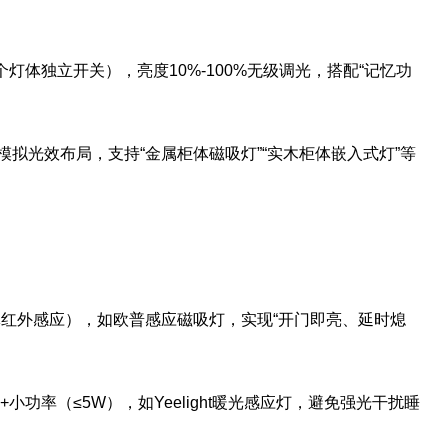
个灯体独立开关），亮度10%-100%无级调光，搭配“记忆功
纸模拟光效布局，支持“金属柜体磁吸灯”“实木柜体嵌入式灯”等
体红外感应），如欧普感应磁吸灯，实现“开门即亮、延时熄
+小功率（≤5W），如Yeelight暖光感应灯，避免强光干扰睡